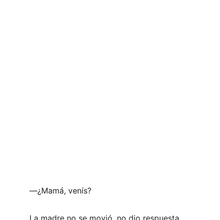
―¿Mamá, venís?
La madre no se movió, no dio respuesta, 