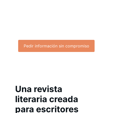
Conecta 
con otros escritores, 
comparte 
tu voz y
 haz crecer tu proyecto literario 
dentro de una comunidad creada para dar 
visibilidad a nuevas voces.
Pedir información sin compromiso
Una revista 
literaria creada 
para escritores 