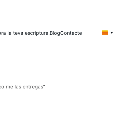
ora la teva escriptura!
Blog
Contacte
ico me las entregas”