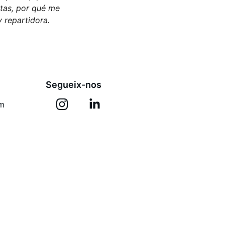
rtas, por qué me 
y repartidora.
Segueix-nos
om