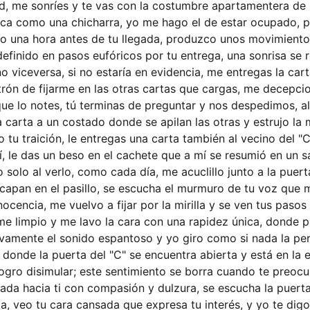
d, me sonríes y te vas con la costumbre apartamentera de 
nca como una chicharra, yo me hago el de estar ocupado, 
to una hora antes de tu llegada, produzco unos movimient
definido en pasos eufóricos por tu entrega, una sonrisa se r
no viceversa, si no estaría en evidencia, me entregas la ca
trón de fijarme en las otras cartas que cargas, me decepci
ue lo notes, tú terminas de preguntar y nos despedimos, all
la carta a un costado donde se apilan las otras y estrujo la 
 tu traición, le entregas una carta también al vecino del "C
, le das un beso en el cachete que a mí se resumió en un s
 solo al verlo, como cada día, me acuclillo junto a la puer
capan en el pasillo, se escucha el murmuro de tu voz que
ocencia, me vuelvo a fijar por la mirilla y se ven tus pasos
me limpio y me lavo la cara con una rapidez única, donde
vamente el sonido espantoso y yo giro como si nada la peril
donde la puerta del "C" se encuentra abierta y está en la e
ogro disimular; este sentimiento se borra cuando te preocu
ada hacia ti con compasión y dulzura, se escucha la puert
za, veo tu cara cansada que expresa tu interés, y yo te dig