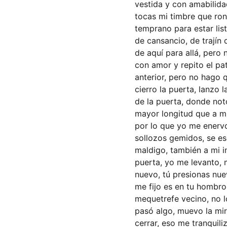
vestida y con amabilida
tocas mi timbre que ro
temprano para estar lis
de cansancio, de trajín 
de aquí para allá, pero 
con amor y repito el pa
anterior, pero no hago q
cierro la puerta, lanzo 
de la puerta, donde noto
mayor longitud que a mí
por lo que yo me enervo
sollozos gemidos, se es
maldigo, también a mi in
puerta, yo me levanto, 
nuevo, tú presionas nue
me fijo es en tu hombro 
mequetrefe vecino, no l
pasó algo, muevo la mir
cerrar, eso me tranquili