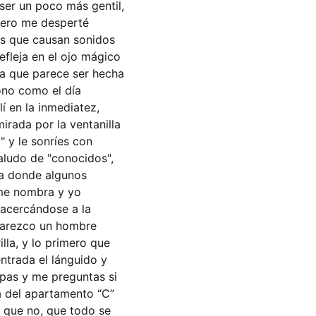
ser un poco más gentil, 
pero me desperté 
os que causan sonidos 
efleja en el ojo mágico 
rta que parece ser hecha 
ono como el día 
í en la inmediatez, 
mirada por la ventanilla 
" y le sonríes con 
aludo de "conocidos", 
ta donde algunos 
 me nombra y yo 
 acercándose a la 
 parezco un hombre 
la, y lo primero que 
ntrada el lánguido y 
pas y me preguntas si 
a del apartamento “C” 
o que no, que todo se 