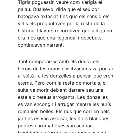
Tigris poguessin veure com s’erigia el 
palau. Qualsevol diria que el seu cor 
bategava extasiat fins que els nens o els 
vells els preguntaven per la resta de la 
història. Llavors recordaven que allò ja no 
era més que una llegenda, i decebuts, 
continuaven narrant.
Tant comparar-se amb els déus i els 
herois de les grans civilitzacions va portar 
al sultà i a les donzelles a pensar que eren 
eterns. Però com la resta de mortals, el 
sultà va morir deixant darrere seu una 
estela d’hereus arrogants. Les donzelles 
es van encongir i arrugar mentre les hurís 
romanien belles. Els rius que corrien pels 
jardins es van assecar, les flors blanques, 
petites i aromàtiques van acabar 
trepitjades a terra i les taronges es van 