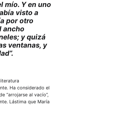
el mío. Y en uno 
bía visto a 
 por otro 
l ancho 
eles; y quizá 
as ventanas, y 
ad”.
iteratura 
nte. Ha considerado el 
e “arrojarse al vacío”, 
nte. Lástima que María 