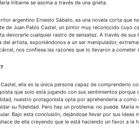
María Iribarne se asoma a través de una grieta.
scritor argentino Ernesto Sábato, es una novela corta que n
te de Juan Pablo Castel, un pintor muy reconocido cuyo cao
a devorarle cualquier rastro de sensatez. A través de sus h
 del artista, exponiéndonos a un ser manipulador, extrem
árcel, nos confiesa las razones que lo llevaron a cometer s
e?
Castel, ella es la única persona capaz de comprenderlo c
oísta que solo está jugando con sus sentimientos porque di
alidad, nuestro protagonista opta por aprehenderla a como d
aldar su fidelidad. Pero hay un problema: no puede. María n
lar. Bajo esta conclusión, dejándose llevar por sus ideas m
eshace de ella creyendo que le está haciendo un favor a la