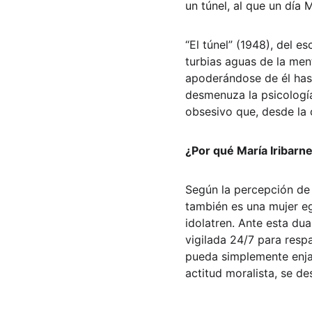
un túnel, al que un día 
“El túnel” (1948), del e
turbias aguas de la men
apoderándose de él hast
desmenuza la psicología
obsesivo que, desde la c
¿Por qué María Iribarn
Según la percepción de 
también es una mujer eg
idolatren. Ante esta du
vigilada 24/7 para resp
pueda simplemente enjau
actitud moralista, se d