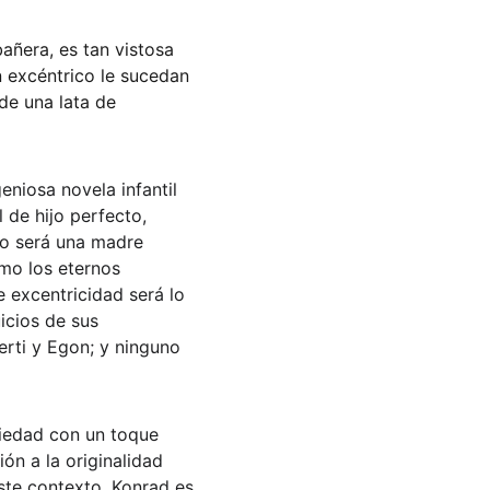
añera, es tan vistosa 
 excéntrico le sucedan 
de una lata de 
eniosa novela infantil 
 de hijo perfecto, 
no será una madre 
omo los eternos 
 excentricidad será lo 
icios de sus 
erti y Egon; y ninguno 
ociedad con un toque 
ón a la originalidad 
ste contexto, Konrad es 