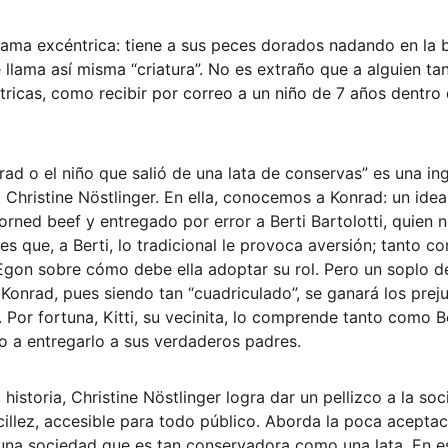
 dama excéntrica: tiene a sus peces dorados nadando en la b
lama así misma “criatura”. No es extraño que a alguien tan
ricas, como recibir por correo a un niño de 7 años dentro 
ad o el niño que salió de una lata de conservas” es una ing
a Christine Nöstlinger. En ella, conocemos a Konrad: un ideal
corned beef y entregado por error a Berti Bartolotti, quien 
es que, a Berti, lo tradicional le provoca aversión; tanto c
on sobre cómo debe ella adoptar su rol. Pero un soplo de
Konrad, pues siendo tan “cuadriculado”, se ganará los preju
Por fortuna, Kitti, su vecinita, lo comprende tanto como B
to a entregarlo a sus verdaderos padres.
a historia, Christine Nöstlinger logra dar un pellizco a la s
illez, accesible para todo público. Aborda la poca aceptaci
 una sociedad que es tan conservadora como una lata. En e