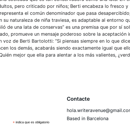
ultos, pero criticado por niños; Berti encabeza lo fresco y 
 representa el común denominador que pasa desapercibido;
n su naturaleza de niña traviesa, es adaptable al entorno qu
alió de una lata de conservas” es una premisa que por sí so
 lado, promueve un mensaje poderoso sobre la aceptación in
 voz de Berti Bartolotti: “Si piensas siempre en lo que dic
cen los demás, acabarás siendo exactamente igual que ell
Quién mejor que ella para alentar a los más valientes, ¿ver
Contacte
hola.writeravenue@gmail.c
Based in Barcelona