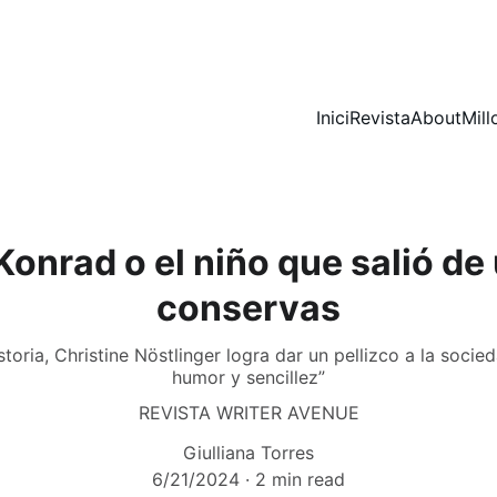
Inici
Revista
About
Mill
onrad o el niño que salió de 
conservas
istoria, Christine Nöstlinger logra dar un pellizco a la soc
humor y sencillez”
REVISTA WRITER AVENUE
Giulliana Torres
6/21/2024
2 min read