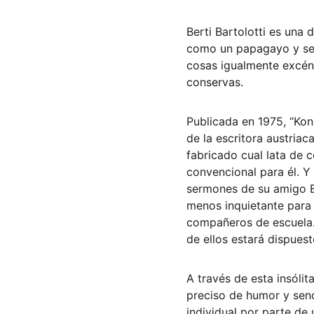
Berti Bartolotti es una
como un papagayo y se l
cosas igualmente excént
conservas.
Publicada en 1975, “Konr
de la escritora austriac
fabricado cual lata de 
convencional para él. Y 
sermones de su amigo Eg
menos inquietante para 
compañeros de escuela. 
de ellos estará dispues
A través de esta insólit
preciso de humor y senc
individual por parte de