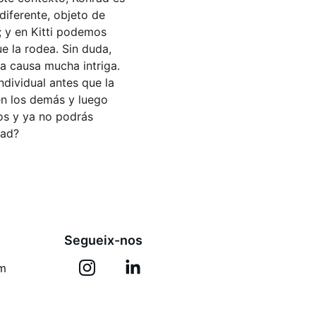
diferente, objeto de 
 y en Kitti podemos 
e la rodea. Sin duda, 
la causa mucha intriga. 
dividual antes que la 
en los demás y luego 
os y ya no podrás 
dad?
Segueix-nos
om