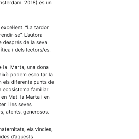
Amsterdam, 2018) és un 
excel·lent. “La tardor 
ndir-se”. L’autora 
ue després de la seva 
ítica i dels lectors/es.
e la  Marta, una dona 
això podem escoltar la 
n els diferents punts de 
 ecosistema familiar 
i en Mat, la Marta i en 
er i les seves 
s, atents, generosos. 
aternitats, els vincles, 
ides d’aquests 