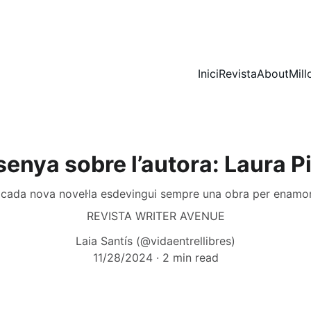
Inici
Revista
About
Mill
enya sobre l’autora: Laura P
cada nova novel·la esdevingui sempre una obra per enamora
REVISTA WRITER AVENUE
Laia Santís (@vidaentrellibres)
11/28/2024
2 min read