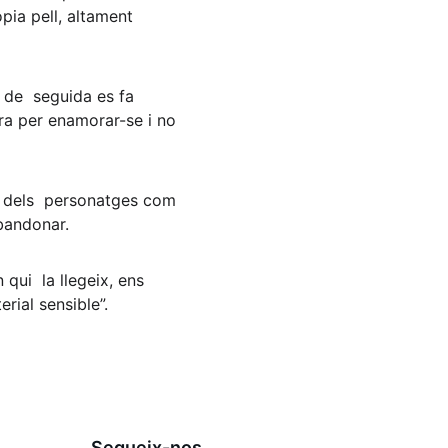
ia pell, altament 
 de  seguida es fa 
ra per enamorar-se i no 
n dels  personatges com 
bandonar.  
qui  la llegeix, ens 
rial sensible”.
Segueix-nos