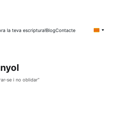
ora la teva escriptura!
Blog
Contacte
inyol
r-se i no oblidar”