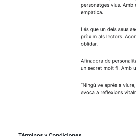
personatges vius. Amb e
empàtica. 
I és que un dels seus se
pròxim als lectors. Aco
oblidar.  
Afinadora de personalit
un secret molt fi. Amb 
“Ningú ve après a viure,
evoca a reflexions vitalm
Términos y Condiciones