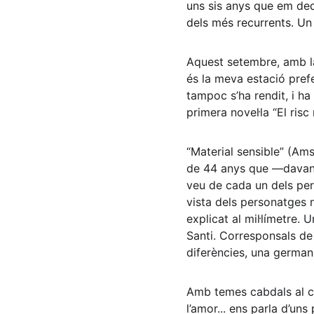
uns sis anys que em dedi
dels més recurrents. Un
Aquest setembre, amb la t
és la meva estació prefe
tampoc s’ha rendit, i ha
primera novel·la “El risc
“Material sensible” (Ams
de 44 anys que ―davant 
veu de cada un dels pers
vista dels personatges 
explicat al mil·límetre. 
Santi. Corresponsals de 
diferències, una germana
Amb temes cabdals al cent
l’amor... ens parla d’un