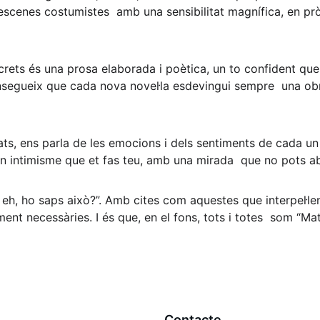
scenes costumistes  amb una sensibilitat magnífica, en pròp
crets és una prosa elaborada i poètica, un to confident que
nsegueix que cada nova novel·la esdevingui sempre  una ob
ats, ens parla de les emocions i dels sentiments de cada u
un intimisme que et fas teu, amb una mirada  que no pots a
 eh, ho saps això?”. Amb cites com aquestes que interpel·len 
ent necessàries. I és que, en el fons, tots i totes  som “Mate
Contacte