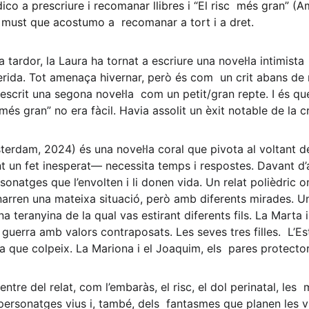
co a prescriure i recomanar llibres i “El risc  més gran” (
 must que acostumo a  recomanar a tort i a dret. 
ardor, la Laura ha tornat a escriure una novel·la intimista  
rida. Tot amenaça hivernar, però és com  un crit abans de re
 escrit una segona novel·la  com un petit/gran repte. I és q
 més gran” no era fàcil. Havia assolit un èxit notable de la cr
terdam, 2024) és una novel·la coral que pivota al voltant d
un fet inesperat― necessita temps i respostes. Davant d’
onatges que l’envolten i li donen vida. Un relat polièdric o
narren una mateixa situació, però amb diferents mirades. Un
Una teranyina de la qual vas estirant diferents fils. La Marta 
guerra amb valors contraposats. Les seves tres filles.  L’Est
 que colpeix. La Mariona i el Joaquim, els  pares protector
re del relat, com l’embaràs, el risc, el dol perinatal, les  m
s personatges vius i, també, dels  fantasmes que planen les v