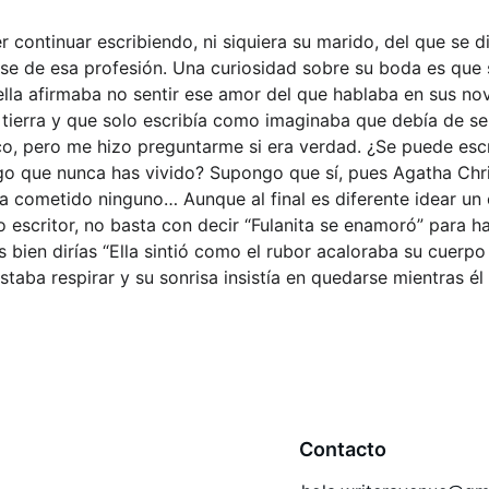
 continuar escribiendo, ni siquiera su marido, del que se d
ose de esa profesión. Una curiosidad sobre su boda es que 
ella afirmaba no sentir ese amor del que hablaba en sus nov
a tierra y que solo escribía como imaginaba que debía de ser
co, pero me hizo preguntarme si era verdad. ¿Se puede escr
o que nunca has vivido? Supongo que sí, pues Agatha Chris
a cometido ninguno… Aunque al final es diferente idear un
a o escritor, no basta con decir “Fulanita se enamoró” para h
 bien dirías “Ella sintió como el rubor acaloraba su cuerpo
ostaba respirar y su sonrisa insistía en quedarse mientras él 
Contacto