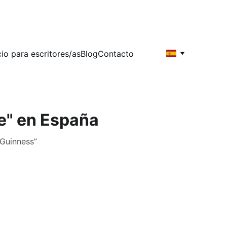
cio para escritores/as
Blog
Contacto
e" en España
 Guinness”