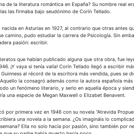
ma de la literatura romántica en España? Su nombre real er
as las firmaba bajo seudónimo de Corín Tellado.
 nacida en Asturias en 1927, al contrario que otras antes q
e camino, pudo estudiar la carrera de Psicología. Sin emba
era pasión: escribir. 
teratos que habían publicado alguna que otra obra, fue ley
946. ¡Y vaya si tenía valía! Corín Tellado llegó a escribir má
 Guinness al récord de la escritora más vendida, pues se d
. Aquello la consagró además como la autora española más
odo un fenómeno literario, y serlo en aquella época y siendo
ería una especie de Megan Maxwell o Elizabet Benavent.
icó por primera vez en 1946 con su novela “Atrevida Propuest
cribiera una novela a la semana. ¿Os imagináis lo complica
a semana? Ella no solo hacía por pasión, sino también por ne
ya que su padre había muerto hacía poco.