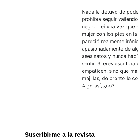
Nada la detuvo de poder
prohibía seguir valiénd
negro. Leí una vez que 
mujer con los pies en l
pareció realmente iróni
apasionadamente de alg
asesinatos y nunca habí
sentir. Si eres escritor
empaticen, sino que más
mejillas, de pronto le c
Algo así, ¿no?