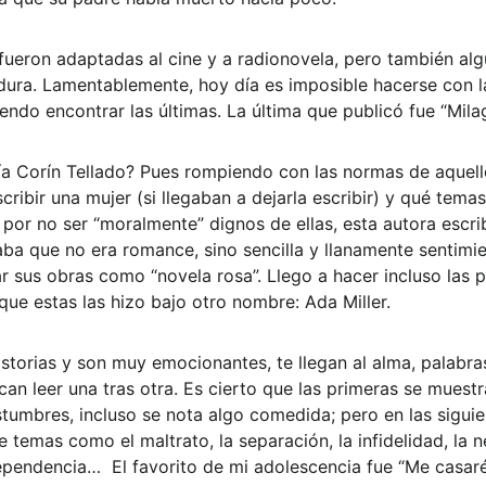
ueron adaptadas al cine y a radionovela, pero también alg
dura. Lamentablemente, hoy día es imposible hacerse con l
endo encontrar las últimas. La última que publicó fue “Mila
ía Corín Tellado? Pues rompiendo con las normas de aquell
cribir una mujer (si llegaban a dejarla escribir) y qué tem
 por no ser “moralmente” dignos de ellas, esta autora escri
laba que no era romance, sino sencilla y llanamente sentimi
r sus obras como “novela rosa”. Llego a hacer incluso las 
que estas las hizo bajo otro nombre: Ada Miller.
istorias y son muy emocionantes, te llegan al alma, palabra
an leer una tras otra. Es cierto que las primeras se muestra
tumbres, incluso se nota algo comedida; pero en las sigui
e temas como el maltrato, la separación, la infidelidad, la 
ependencia…  El favorito de mi adolescencia fue “Me casaré