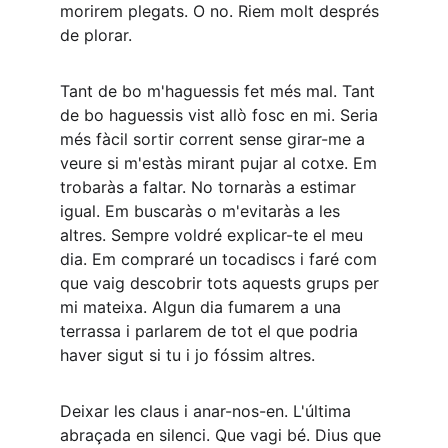
morirem plegats. O no. Riem molt després 
de plorar.
Tant de bo m'haguessis fet més mal. Tant 
de bo haguessis vist allò fosc en mi. Seria 
més fàcil sortir corrent sense girar-me a 
veure si m'estàs mirant pujar al cotxe. Em 
trobaràs a faltar. No tornaràs a estimar 
igual. Em buscaràs o m'evitaràs a les 
altres. Sempre voldré explicar-te el meu 
dia. Em compraré un tocadiscs i faré com 
que vaig descobrir tots aquests grups per 
mi mateixa. Algun dia fumarem a una 
terrassa i parlarem de tot el que podria 
haver sigut si tu i jo fóssim altres.
Deixar les claus i anar-nos-en. L'última 
abraçada en silenci. Que vagi bé. Dius que 