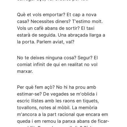
Què et vols emportar? Et cap a nova 
casa? Necessites diners? T'estimo molt. 
Vols un cafè abans de sortir? El taxi 
estarà de seguida. Una abraçada llarga a 
la porta. Parlem aviat, val?
No te deixes ninguna cosa? Segur? El 
comiat infinit de qui en realitat no vol 
marxar.
Per què fem açò? No hi ha prou amb 
estimar-se? De vegades se m'oblida i 
escric llistes amb les raons en tiquets, 
tovallons, notes al mòbil. La memòria 
m'ancora a la part racional que encara em 
queda i em remou la panxa abans de ficar-