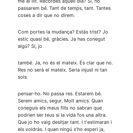
me al llit. Recordes aquell dia? Sí, ho 
passarem bé. Tant de temps, tant. Tantes 
coses a dir que no direm.
Com portes la mudança? Estàs trist? Jo 
estic quasi bé, gràcies. Ja has conegut 
algú? Sí, jo
també. Ja, no és el mateix. És clar que no. 
Res no serà el mateix. Seria injust ni tan 
sols
pensar-ho. No passa res. Estarem bé. 
Serem amics, segur. Molt amics. Quan 
coneguis els meus fills no sabran que 
podrien ser teus si la vida fos una altra. 
Que jo ho vaig desitjar tant. I t'estimaran i 
els voldràs. I quan ningú s'ho esperi ja, 