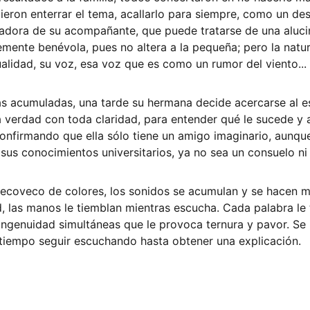
idieron enterrar el tema, acallarlo para siempre, como un d
eadora de su acompañante, que puede tratarse de una alucin
mente benévola, pues no altera a la pequeña; pero la natura
ualidad, su voz, esa voz que es como un rumor del viento... 
 acumuladas, una tarde su hermana decide acercarse al es
a verdad con toda claridad, para entender qué le sucede y 
onfirmando que ella sólo tiene un amigo imaginario, aunque
us conocimientos universitarios, ya no sea un consuelo ni 
ecoveco de colores, los sonidos se acumulan y se hacen m
, las manos le tiemblan mientras escucha. Cada palabra le 
ingenuidad simultáneas que le provoca ternura y pavor. Se 
 tiempo seguir escuchando hasta obtener una explicación. 