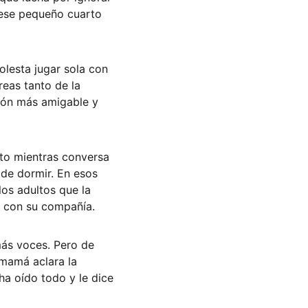
n ese pequeño cuarto 
molesta jugar sola con 
reas tanto de la 
ión más amigable y 
to mientras conversa 
 de dormir. En esos 
los adultos que la 
a con su compañía. 
ás voces. Pero de 
mamá aclara la 
ha oído todo y le dice 