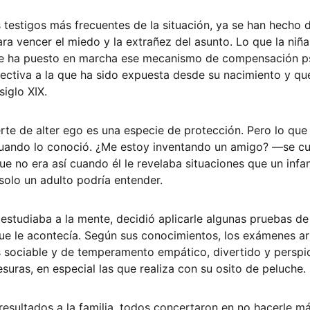
s testigos más frecuentes de la situación, ya se han hecho 
ra vencer el miedo y la extrañez del asunto. Lo que la niña
e ha puesto en marcha ese mecanismo de compensación psi
fectiva a la que ha sido expuesta desde su nacimiento y q
iglo XIX.
rte de alter ego es una especie de protección. Pero lo que 
uando lo conoció. ¿Me estoy inventando un amigo? —se c
ue no era así cuando él le revelaba situaciones que un infa
solo un adulto podría entender. 
studiaba a la mente, decidió aplicarle algunas pruebas de
 que le acontecía. Según sus conocimientos, los exámenes ar
s sociable y de temperamento empático, divertido y perspic
suras, en especial las que realiza con su osito de peluche. 
s resultados a la familia, todos concertaron en no hacerle m