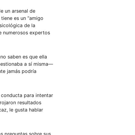
de un arsenal de 
 tiene es un “amigo 
cológica de la 
ue numerosos expertos 
no saben es que ella 
uestionaba a sí misma— 
nte jamás podría 
 conducta para intentar 
rojaron resultados 
az, le gusta hablar 
ás preguntas sobre sus 