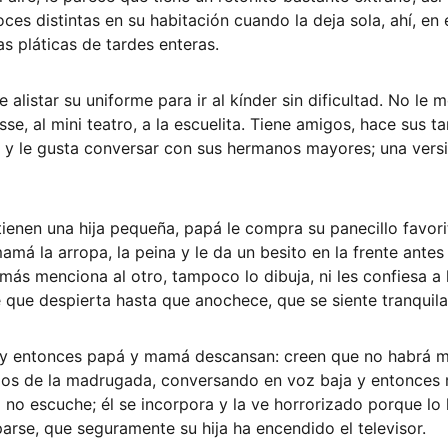
oces distintas en su habitación cuando la deja sola, ahí, e
s pláticas de tardes enteras. 
 alistar su uniforme para ir al kínder sin dificultad. No le 
se, al mini teatro, a la escuelita. Tiene amigos, hace sus ta
 y le gusta conversar con sus hermanos mayores; una vers
enen una hija pequeña, papá le compra su panecillo favori
mamá la arropa, la peina y le da un besito en la frente antes
más menciona al otro, tampoco lo dibuja, ni les confiesa a 
 que despierta hasta que anochece, que se siente tranquil
n y entonces papá y mamá descansan: creen que no habrá m
 dos de la madrugada, conversando en voz baja y entonces 
no escuche; él se incorpora y la ve horrorizado porque lo 
rse, que seguramente su hija ha encendido el televisor.