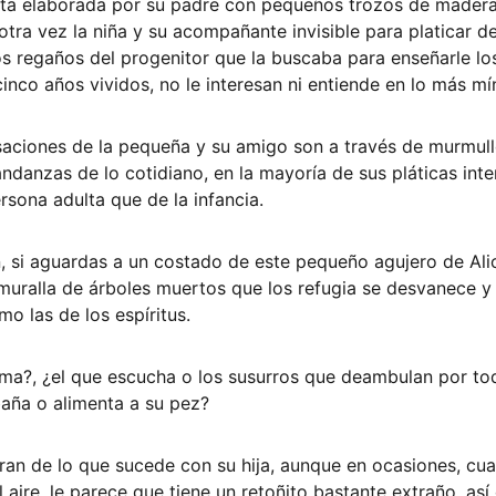
ita elaborada por su padre con pequeños trozos de madera 
otra vez la niña y su acompañante invisible para platicar d
los regaños del progenitor que la buscaba para enseñarle lo
 cinco años vividos, no le interesan ni entiende en lo más mí
saciones de la pequeña y su amigo son a través de murmull
andanzas de lo cotidiano, en la mayoría de sus pláticas int
sona adulta que de la infancia. 
n, si aguardas a un costado de este pequeño agujero de Alic
la muralla de árboles muertos que los refugia se desvanece 
o las de los espíritus. 
sma?, ¿el que escucha o los susurros que deambulan por t
baña o alimenta a su pez?
an de lo que sucede con su hija, aunque en ocasiones, cua
aire, le parece que tiene un retoñito bastante extraño, así