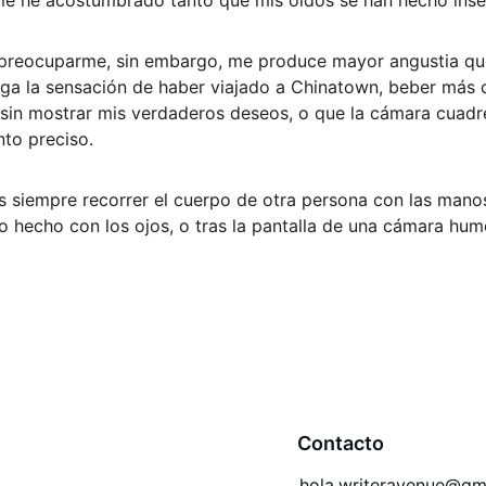
 me he acostumbrado tanto que mis oídos se han hecho insen
preocuparme, sin embargo, me produce mayor angustia qu
ga la sensación de haber viajado a Chinatown, beber más 
in mostrar mis verdaderos deseos, o que la cámara cuadre 
nto preciso.
es siempre recorrer el cuerpo de otra persona con las manos
lo hecho con los ojos, o tras la pantalla de una cámara hum
Contacto
hola.writeravenue@gm