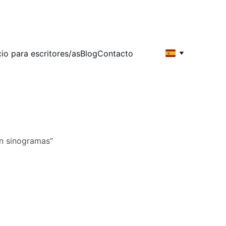
cio para escritores/as
Blog
Contacto
con sinogramas”